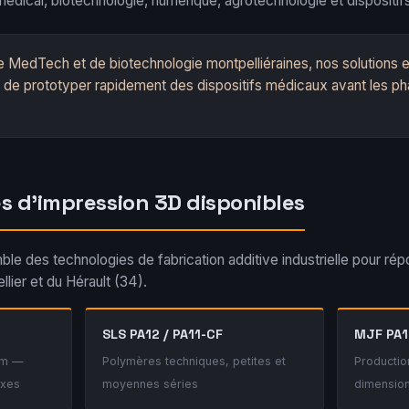
médical, biotechnologie, numérique, agrotechnologie et dispositi
e MedTech et de biotechnologie montpelliéraines, nos solutions 
 de prototyper rapidement des dispositifs médicaux avant les ph
s d'impression 3D disponibles
ble des technologies de fabrication additive industrielle pour rép
lier et du Hérault (34).
SLS PA12 / PA11-CF
MJF PA1
ium —
Polymères techniques, petites et
Productio
exes
moyennes séries
dimension