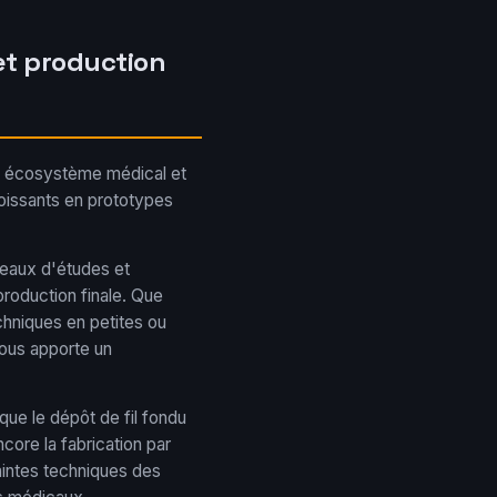
 et production
 un écosystème médical et
oissants en prototypes
reaux d'études et
production finale. Que
chniques en petites ou
ous apporte un
 que le dépôt de fil fondu
ncore la fabrication par
aintes techniques des