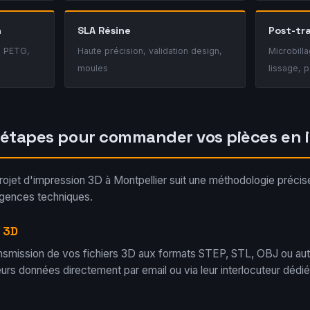
n
SLA Résine
Post-tr
 PETG,
Haute précision, validation design,
Microbilla
moules
lissage, p
s étapes pour commander vos pièces en 
jet d'impression 3D à Montpellier suit une méthodologie précise a
xigences techniques.
s 3D
nsmission de vos fichiers 3D aux formats STEP, STL, OBJ ou au
urs données directement par email ou via leur interlocuteur dédi