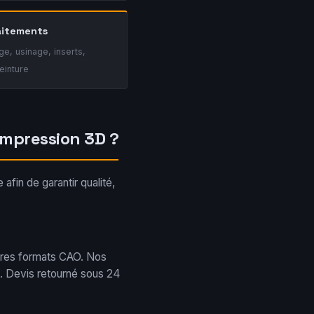
aitements
ge, usinage, inserts,
einture
impression 3D ?
fin de garantir qualité,
tres formats CAO. Nos
é. Devis retourné sous 24