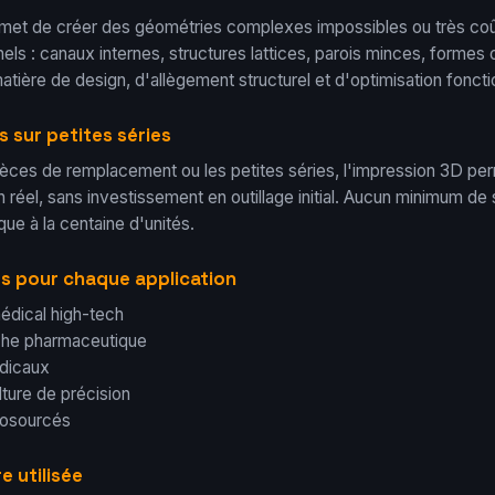
ermet de créer des géométries complexes impossibles ou très co
ls : canaux internes, structures lattices, parois minces, formes
atière de design, d'allègement structurel et d'optimisation foncti
 sur petites séries
pièces de remplacement ou les petites séries, l'impression 3D pe
 réel, sans investissement en outillage initial. Aucun minimum de
que à la centaine d'unités.
s pour chaque application
édical high-tech
rche pharmaceutique
édicaux
lture de précision
biosourcés
e utilisée