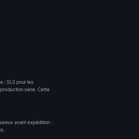
e : SLS pour les
production série. Cette
goureux avant expédition :
es.