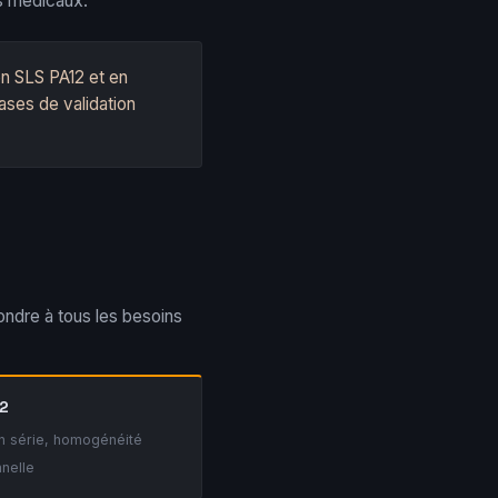
fs médicaux.
en SLS PA12 et en
ases de validation
ondre à tous les besoins
2
n série, homogénéité
nelle