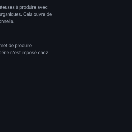
ûteuses à produire avec
 organiques. Cela ouvre de
onnelle.
rmet de produire
 série n'est imposé chez